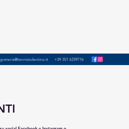
greteria@tennistolentino.it
+39 351 6339716
NTI
su social Facebook e Instagram o