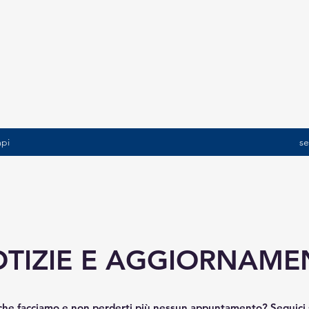
mpi
se
TIZIE E AGGIORNAME
o che facciamo e non perderti più nessun appuntamento? Seguici 